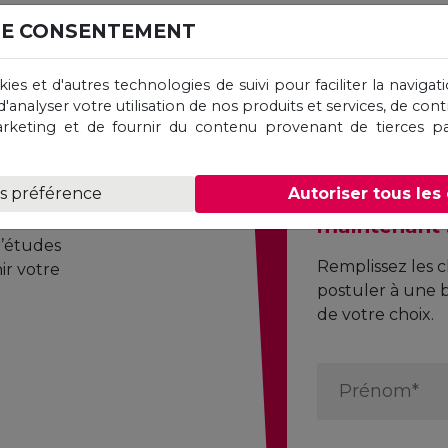
DE CONSENTEMENT
okies et d'autres technologies de suivi pour faciliter la navig
d'analyser votre utilisation de nos produits et services, de cont
unité
keting et de fournir du contenu provenant de tierces pa
rse
Une incroya
es préférence
Autoriser tous les
une bourse.
illant dont vous
maintenant 
d’études
Remplissez les c
ir votre
postuler à une 
de votre choix.
First
Name
*
Email