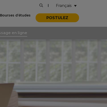
Français
|
Bourses d’études
POSTULEZ
ssage en ligne