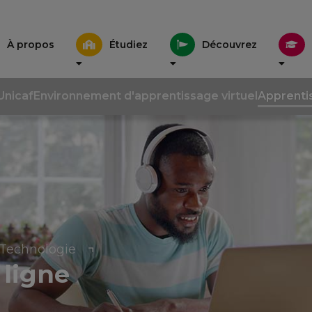
À propos
Étudiez
Découvrez
Unicaf
Environnement d'apprentissage virtuel
Apprenti
Technologie
 ligne