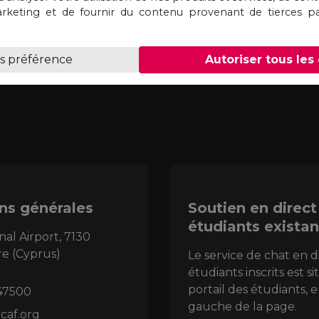
keting et de fournir du contenu provenant de tierces pa
es préférence
Autoriser tous les
ns générales
Soutien en direct
étudiants existan
nal Airport, 7130
re (Cyprus)
Le service de chat en d
étudiants inscrits est s
portail des étudiants, e
47500
gauche de la page.
caf.org