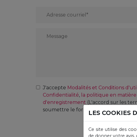
Email
*
Message
*
Consent
*
J'accepte
Modalités et Conditions d'util
Confidentialité
,
la politique en matière
d'enregistrement
(L'accord sur les te
soumettre le formulaire).
LES COOKIES 
CAPTCHA
Ce site utilise des co
de donner votre avis, 