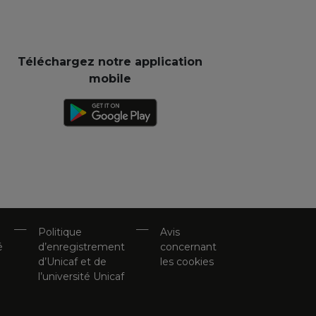
Téléchargez notre application
mobile
Politique
Avis
é
d’enregistrement
concernant
d’Unicaf et de
les cookies
l’université Unicaf