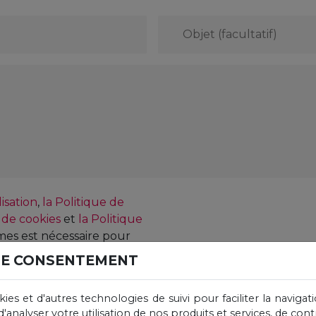
Objet
(facultatif)
isation
,
la Politique de
 de cookies
et
la Politique
rmes est nécessaire pour
DE CONSENTEMENT
okies et d'autres technologies de suivi pour faciliter la navig
d'analyser votre utilisation de nos produits et services, de cont