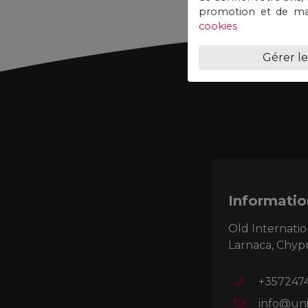
promotion et de mar
cookies
Gérer l
Informatio
Old Internatio
Larnaca, Chyp
+357247
info@uni