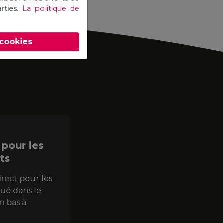
rties.
La politique de
 cookies
 pour les
ts
irect pour les
itué dans le
n bas à