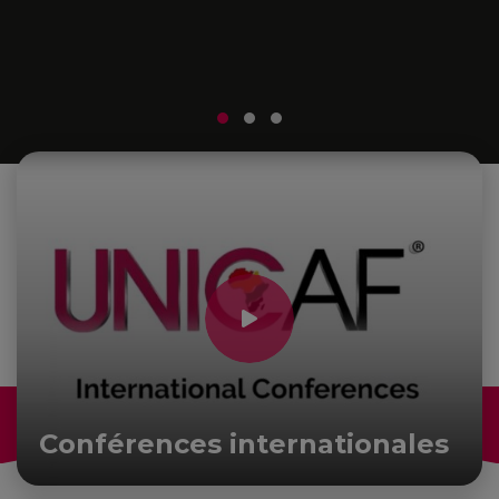
a
m
r
Conférences internationales