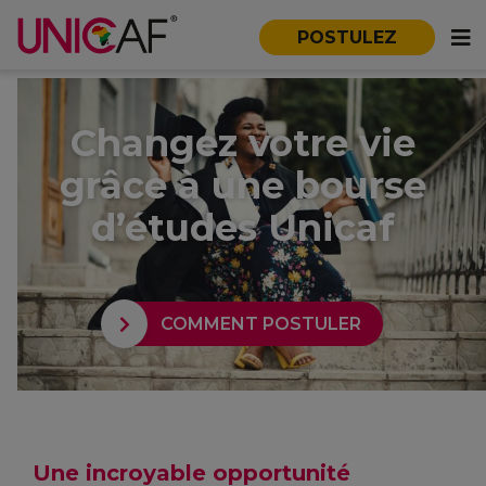
POSTULEZ
Changez votre vie
grâce à une bourse
d’études Unicaf
COMMENT POSTULER
Une incroyable opportunité