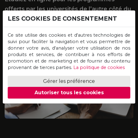
offerts par les universités de l’autre côté du
LES COOKIES DE CONSENTEMENT
globe et obtenez des diplômes de valeur,
de crédibilité et de reconnaissance égales !
Ce site utilise des cookies et d'autres technologies de
suivi pour faciliter la navigation et vous permettre de
Remplissez le formulaire de
donner votre avis, d'analyser votre utilisation de nos
01
demande de bourse d’études
produits et services, de contribuer à nos efforts de
promotion et de marketing et de fournir du contenu
provenant de tierces parties.
La politique de cookies
Gérer les préférence
Remplissez le formulaire et un conseiller
vous contactera immédiatement
Autoriser tous les cookies
S
p