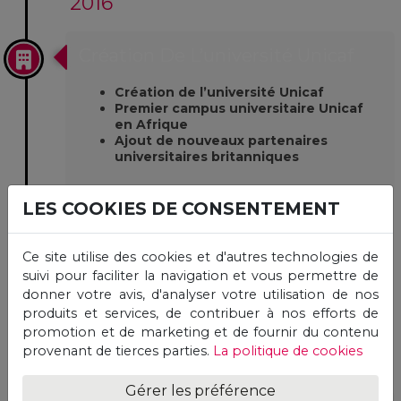
2016
Création De L’université Unicaf
Création de l’université Unicaf
Premier campus universitaire Unicaf
en Afrique
Ajout de nouveaux partenaires
universitaires britanniques
LES COOKIES DE CONSENTEMENT
Ce site utilise des cookies et d'autres technologies de
2019
suivi pour faciliter la navigation et vous permettre de
donner votre avis, d'analyser votre utilisation de nos
produits et services, de contribuer à nos efforts de
promotion et de marketing et de fournir du contenu
provenant de tierces parties.
La politique de cookies
2019
Gérer les préférence