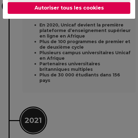
Principale Plateforme En Ligne
Autoriser tous les cookies
En Afrique
En 2020, Unicaf devient la première
plateforme d’enseignement supérieur
en ligne en Afrique
Plus de 100 programmes de premier et
de deuxième cycle
Plusieurs campus universitaires Unicaf
en Afrique
Partenaires universitaires
britanniques multiples
Plus de 30 000 étudiants dans 156
pays
2021