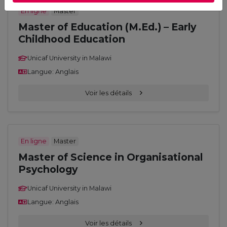
En ligne
Master
Master of Education (M.Ed.) – Early
Childhood Education
Unicaf University in Malawi
Langue: Anglais
Voir les détails
En ligne
Master
Master of Science in Organisational
Psychology
Unicaf University in Malawi
Langue: Anglais
Voir les détails