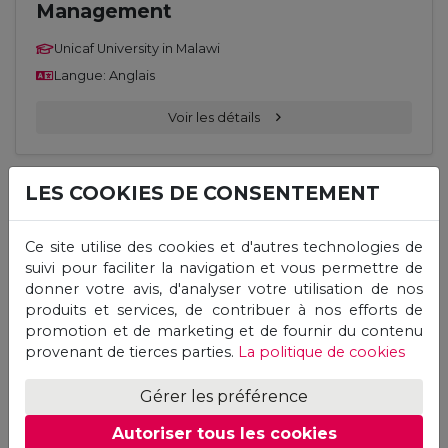
Management
Unicaf University in Malawi
Langue: Anglais
Voir les détails
LES COOKIES DE CONSENTEMENT
En ligne
Master
Master of Education (M. Ed.) –
Ce site utilise des cookies et d'autres technologies de
Curriculum Design and Development
suivi pour faciliter la navigation et vous permettre de
donner votre avis, d'analyser votre utilisation de nos
Unicaf University in Malawi
produits et services, de contribuer à nos efforts de
promotion et de marketing et de fournir du contenu
Langue: Anglais
provenant de tierces parties.
La politique de cookies
Voir les détails
Gérer les préférence
Autoriser tous les cookies