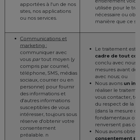
entièrement volonta
apportées à l'un de nos
utilisée pour le tra
sites, nos applications
nécessaire ou obli
ou nos services.
manière que ce soit
Communications et
marketing :
Le traitement est
n
communiquer avec
cadre de tout co
vous
par
tout moyen (y
conclu avec nous 
compris par courriel,
mesures avant de 
téléphone, SMS, médias
avec nous; ou
sociaux, courrier ou en
Nous avons
un int
personne) pour fournir
réaliser le traitem
des informations et
vous contacter, to
d'autres informations
du respect de la lé
susceptibles de vous
(dans la mesure où 
intéresser, toujours sous
fondamentaux ou l
réserve d'obtenir votre
renversent pas cet 
consentement
Nous avons obtenu
préalable. n
consentement pr