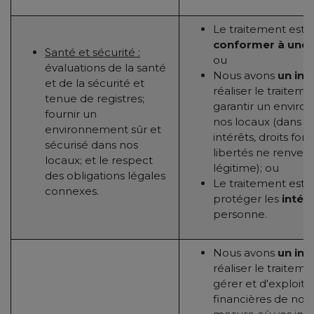
Le traitement est 
conformer à une o
Santé et sécurité :
ou
évaluations de la santé
Nous avons
un int
et de la sécurité et
réaliser le traitem
tenue de registres;
garantir un enviro
fournir un
nos locaux (dans l
environnement sûr et
intérêts, droits f
sécurisé dans nos
libertés ne renvers
locaux; et le respect
légitime); ou
des obligations légales
Le traitement est 
connexes.
protéger les
intér
personne.
Nous avons
un int
réaliser le traitem
gérer et d'exploiter
financières de notr