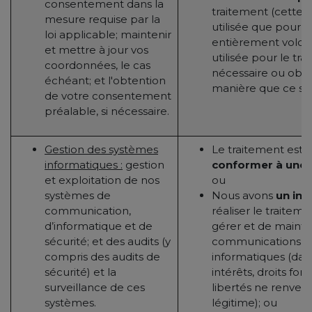
consentement dans la
traitement (cette b
mesure requise par la
utilisée que pour l
loi applicable; maintenir
entièrement volonta
et mettre à jour vos
utilisée pour le tra
coordonnées, le cas
nécessaire ou obli
échéant; et l'obtention
manière que ce soit
de votre consentement
préalable, si nécessaire.
Gestion des systèmes
Le traitement est 
informatiques :
gestion
conformer à une o
et exploitation de nos
ou
systèmes de
Nous avons
un int
communication,
réaliser le traitem
d’informatique et de
gérer et de mainte
sécurité; et des audits (y
communications et
compris des audits de
informatiques (dan
sécurité) et la
intérêts, droits f
surveillance de ces
libertés ne renvers
systèmes.
légitime); ou