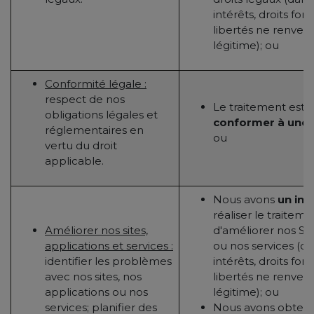
intérêts, droits f
libertés ne renvers
légitime); ou
Conformité légale :
respect de nos
Le traitement est 
obligations légales et
conformer à une o
réglementaires en
ou
vertu du droit
applicable.
Nous avons
un int
réaliser le traitem
Améliorer nos sites,
d'améliorer nos Sit
applications et services :
ou nos services (d
identifier les problèmes
intérêts, droits f
avec nos sites, nos
libertés ne renvers
applications ou nos
légitime); ou
services; planifier des
Nous avons obtenu