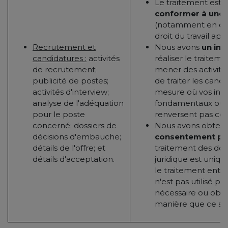
Le traitement est 
conformer à une o
(notamment en ce 
droit du travail app
Recrutement et
Nous avons
un int
candidatures :
activités
réaliser le traitem
de recrutement;
mener des activité
publicité de postes;
de traiter les candi
activités d'interview;
mesure où vos intér
analyse de l'adéquation
fondamentaux ou l
pour le poste
renversent pas cet 
concerné; dossiers de
Nous avons obtenu
décisions d'embauche;
consentement pr
détails de l'offre; et
traitement des do
détails d'acceptation.
juridique est uniq
le traitement entiè
n'est pas utilisé po
nécessaire ou obli
manière que ce soit