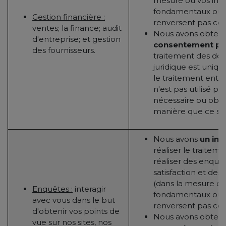
mesure où vos intér
fondamentaux ou l
Gestion financière :
renversent pas cet 
ventes; la finance; audit
Nous avons obtenu
d'entreprise; et gestion
consentement pr
des fournisseurs.
traitement des do
juridique est uniq
le traitement entiè
n'est pas utilisé po
nécessaire ou obli
manière que ce soit
Nous avons
un int
réaliser le traitem
réaliser des enquê
satisfaction et de
(dans la mesure où 
Enquêtes :
interagir
fondamentaux ou l
avec vous dans le but
renversent pas cet 
d'obtenir vos points de
Nous avons obtenu
vue sur nos sites, nos