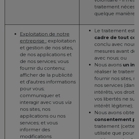
traitement nécessa
quelque manière qu
Le traitement est
n
Exploitation de notre
cadre de tout co
entreprise :
exploitation
conclu avec nous 
et gestion de nos sites,
mesures avant de 
de nos applications et
avec nous; ou
de nos services; vous
Nous avons
un int
fournir du contenu;
réaliser le traitem
afficher de la publicité
fournir nos sites, n
et d'autres informations
nos services (dans
pour vous;
intérêts, vos droi
communiquer et
vos libertés ne su
interagir avec vous
via
intérêt légitime); o
nos sites, nos
Nous avons obtenu
applications ou nos
consentement pr
services; et vous
traitement (cette b
informer des
utilisée que pour l
modifications