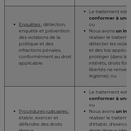
Le traitement est 
conformer à une o
Enquêtes :
détection,
ou
enquête et prévention
Nous avons
un int
des violations de la
réaliser le traitem
politique et des
détecter les violat
infractions pénales,
et des lois applica
conformément au droit
protéger (dans la 
applicable.
intérêts, droits f
libertés ne renvers
légitime); ou
Le traitement est 
conformer à une o
ou
Procédures judiciaires :
Nous avons
un int
établir, exercer et
réaliser le traitem
défendre des droits
d'établir, d'exerce
légaux.
droits légaux (dan