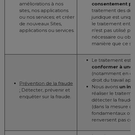
améliorations à nos
consentement pr
sites, nos applications
traitement des do
ou nos services; et créer
juridique est uniq
de nouveaux Sites,
le traitement entiè
applications ou services.
n'est pas utilisé po
nécessaire ou obli
manière que ce soit
Le traitement est 
conformer à une o
(notamment en ce 
droit du travail app
Prévention de la fraude
Nous avons
un int
:
Détecter, prévenir et
réaliser le traitem
enquêter sur la fraude.
détecter la fraude 
(dans la mesure où 
fondamentaux ou l
renversent pas cet 