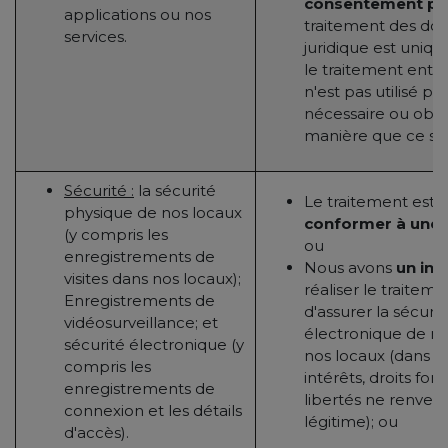
consentement pr
applications ou nos
traitement des do
services.
juridique est uniq
le traitement entiè
n'est pas utilisé po
nécessaire ou obli
manière que ce soit
Sécurité :
la sécurité
Le traitement est 
physique de nos locaux
conformer à une o
(y compris les
ou
enregistrements de
Nous avons
un int
visites dans nos locaux);
réaliser le traitem
Enregistrements de
d'assurer la sécuri
vidéosurveillance; et
électronique de no
sécurité électronique (y
nos locaux (dans l
compris les
intérêts, droits f
enregistrements de
libertés ne renvers
connexion et les détails
légitime); ou
d'accès).