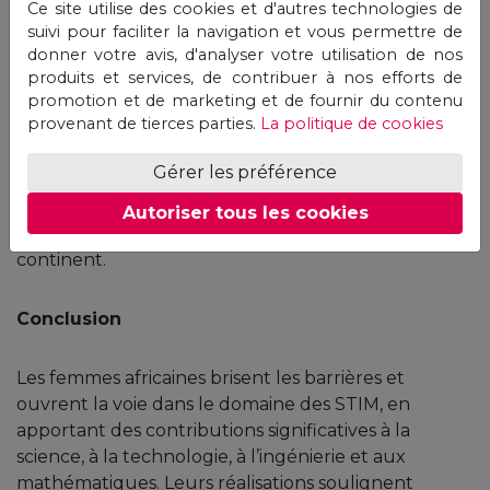
Ce site utilise des cookies et d'autres technologies de
en plus reconnu. Les investissements dans
suivi pour faciliter la navigation et vous permettre de
l’enseignement des STIM, les politiques d’égalité
donner votre avis, d'analyser votre utilisation de nos
des sexes et les réseaux de soutien ouvrent la voie à
produits et services, de contribuer à nos efforts de
promotion et de marketing et de fournir du contenu
une plus grande participation des femmes dans ces
provenant de tierces parties.
La politique de cookies
domaines. À mesure que de plus en plus de
femmes accèdent aux STIM et en gravissent les
Gérer les préférence
échelons, elles continueront d’inspirer et
d’autonomiser les autres, créant ainsi un effet
Autoriser tous les cookies
d’entraînement qui profitera à l’ensemble du
continent.
Conclusion
Les femmes africaines brisent les barrières et
ouvrent la voie dans le domaine des STIM, en
apportant des contributions significatives à la
science, à la technologie, à l’ingénierie et aux
mathématiques. Leurs réalisations soulignent